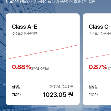
비교유형펀드와 단기금융상품 대비 꾸준하게 초과수익 실현
Class A-E
Class C
수수료선취-온라인
수수료미징구-온
0.88%
0.87%
3개월 수익률
3
2024.04.08
설정일
설정일
1023.05
원
기준가
기준가