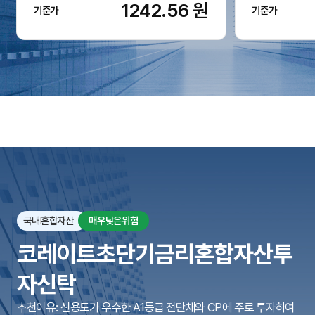
1242.56
원
기준가
기준가
국내
혼합자산
매우낮은위험
코레이트초단기금리혼합자산투
자신탁
추천이유: 신용도가 우수한 A1등급 전단채와 CP에 주로 투자하여