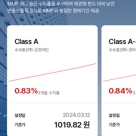
MMF 보다 높은 수익률을 추구하며 채권형 펀드 대비 낮은
변동성을 특징으로 MMF와 동일한 환매기간 제공
Class A
Class A
수수료선취-오프라인
수수료선취-온라
0.83%
0.84%
3개월 수익률
3
2024.03.12
설정일
설정일
1019.82
원
기준가
기준가