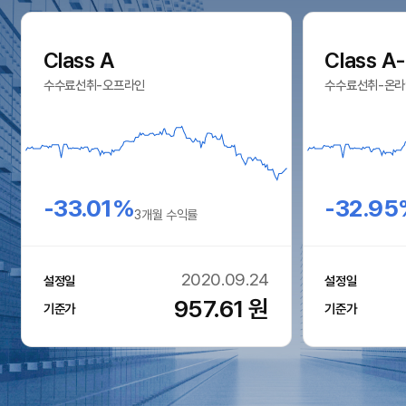
Class A
Class A
수수료선취-오프라인
수수료선취-온라
-33.01%
-32.9
3개월 수익률
2020.09.24
설정일
설정일
957.61
원
기준가
기준가