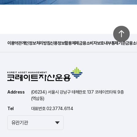
이용약관
개인정보처리방침
신용정보활용체제
금융소비자보호내부통제기준
금융소
Address
(06234) 서울시 강남구 테헤란로 137 코레이트타워 9층
(역삼동)
Tel
대표번호 02.3774.6114