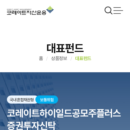
대표펀드
홈
상품정보
대표펀드
국내
혼합채권형
보통위험
코레이트하이일드공모주플러스
증권투자신탁