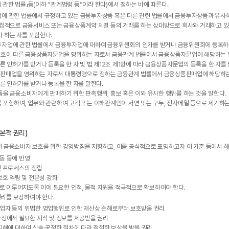
 관한 법률」등(이하 “관계법령 등”이라 한다)에서 정하는 바에 따른다.
에 관한 법률에서 규정하고 있는 금융투자상품 혹은 다른 관련 법률에서 금융투자상품과 유사하
간접적으로 금융서비스 또는 금융상품계약 체결 등의 거래를 하는 상대방으로 회사와 거래하고 
 하는 자를 포함한다.
자업에 관한 법률에서 금융투자업에 대하여 금융위원회의 인가를 받거나 금융위원회에 등록하여
4호에 따른 금융상품자문업을 영위하는 자로서 금융관계 법률에서 금융상품자문업에 해당하는 
른 인허가를 받거나 등록을 한 자 및 법 제12조 제1항에 따라 금융상품자문업의 등록을 한 자를 
판매업을 영위하는 자로서 대통령령으로 정하는 금융관계 법률에서 금융상품판매업에 해당하는
른 인허가를 받거나 등록을 한 자를 말한다.
을 금융소비자에게 판매하기 위한 판촉행위, 홍보 혹은 이와 유사한 행위를 하는 것을 말한다.
포함하여, 업무와 관련하여 고객 또는 이해관계인이 서면 또는 구두, 전자메일 등으로 제기하는 제
본적 권리)
여 금융소비자 보호를 위한 경영방침을 지향하고, 이를 공식적으로 표명하고자 이 기준 등에서 해
동 등에 반영
 프로세스의 정립
호 역량 및 전문성 강화
 이루어지도록 이에 필요한 인적, 물적 자원을 적극적으로 확보하여야 한다.
리를 보장하여야 한다.
자 등의 위법한 영업행위로 인한 재산상 손해로부터 보호받을 권리
정에서 필요한 지식 및 정보를 제공받을 권리
피해에 대하여 신속·공정한 절차에 따라 적절한 보상을 받을 권리